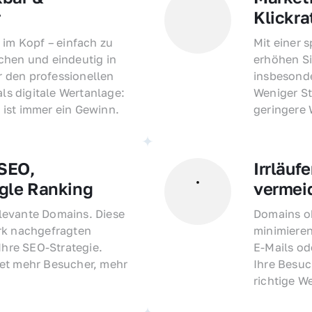
r
Klickra
 im Kopf – einfach zu 
Mit einer 
hen und eindeutig in 
erhöhen Si
den professionellen 
insbesonde
als digitale Wertanlage: 
Weniger St
ist immer ein Gewinn.
geringere
EO, 
Irrläufe
gle Ranking
vermei
evante Domains. Diese 
Domains oh
rk nachgefragten 
minimieren
Ihre SEO-Strategie. 
E-Mails o
et mehr Besucher, mehr 
Ihre Besuc
richtige W