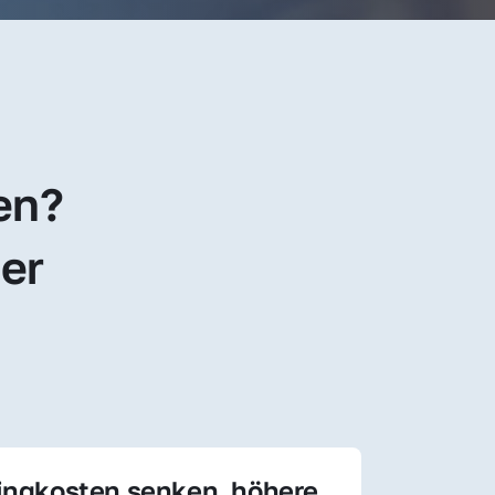
en? 
er 
ingkosten senken, höhere 