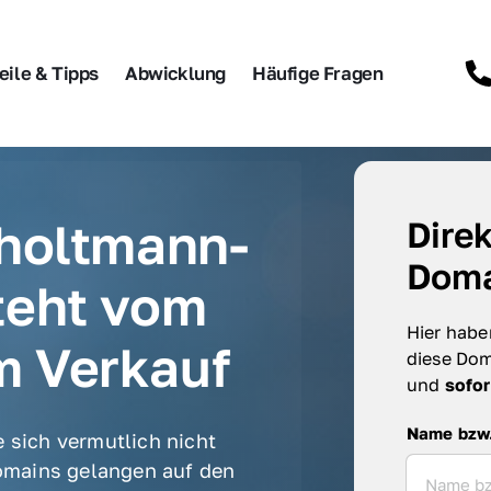
eile & Tipps
Abwicklung
Häufige Fragen
holtmann-
Direk
Doma
eht vom 
Hier haben
m Verkauf
diese Dom
und 
sofor
Name bzw. F
Name bzw
 sich vermutlich nicht 
mains gelangen auf den 