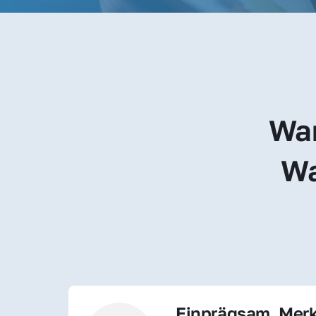
War
Wa
Einprägsam, Merk