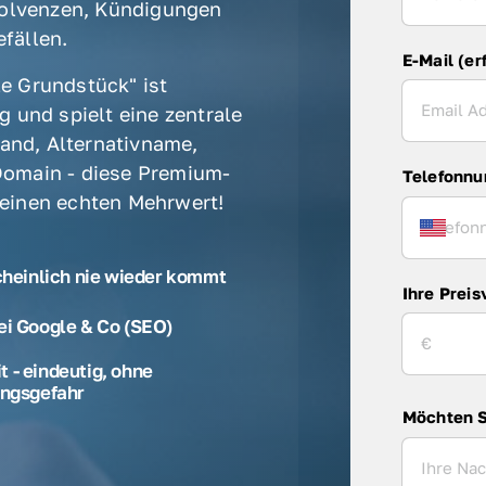
olvenzen, Kündigungen 
fällen. 
E-Mail (er
e Grundstück" ist 
 und spielt eine zentrale 
rand, Alternativname, 
omain - diese Premium-
Telefonn
 einen echten Mehrwert! 
cheinlich nie wieder kommt
Ihre Preis
ei Google & Co (SEO)
 - eindeutig, ohne
ngsgefahr
Möchten S