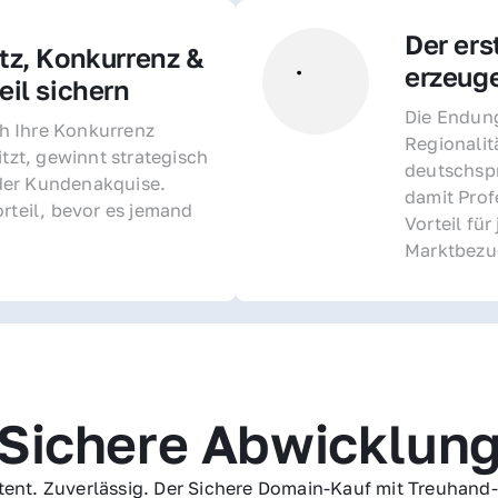
Der ers
z, Konkurrenz & 
erzeug
il sichern 
Die Endung 
 Ihre Konkurrenz 
Regionalit
itzt, gewinnt strategisch 
deutschspr
er Kundenakquise. 
damit Profe
rteil, bevor es jemand 
Vorteil fü
Marktbezu
Sichere Abwicklun
ent. Zuverlässig. Der Sichere Domain-Kauf mit Treuhand-