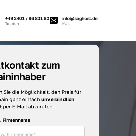
+49 2401 / 96 801 80
info@seghost.de
Telefon
Mail
tkontakt zum 
ininhaber
 Sie die Möglichkeit, den Preis für 
ain ganz einfach 
unverbindlich 
t 
per E-Mail abzurufen.
irmenname
. Firmenname